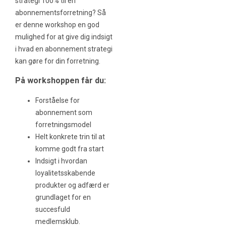
strategi 100% til en
abonnementsforretning? Så
er denne workshop en god
mulighed for at give dig indsigt
i hvad en abonnement strategi
kan gøre for din forretning.
På workshoppen får du:
Forståelse for
abonnement som
forretningsmodel
Helt konkrete trin til at
komme godt fra start
Indsigt i hvordan
loyalitetsskabende
produkter og adfærd er
grundlaget for en
succesfuld
medlemsklub.